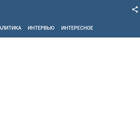
Facebook
НАЛИТИКА
ИНТЕРВЬЮ
ИНТЕРЕСНОЕ
Google+
Twitter
YouTube
Instagram
LinkedIn
VK
OK