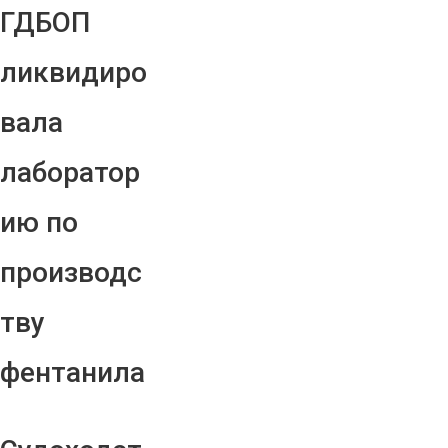
ГДБОП
ликвидиро
вала
лаборатор
ию по
производс
тву
фентанила