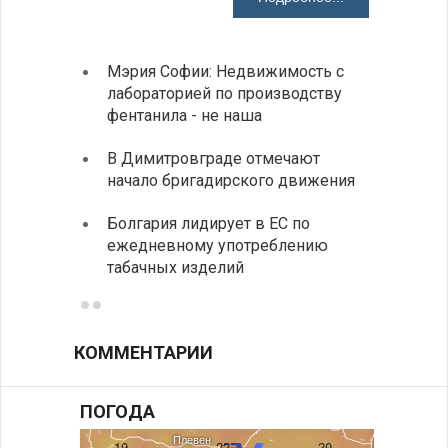
Мэрия Софии: Недвижимость с
София
лабораторией по производству
все ф
фентанила - не наша
Минис
В Димитровграде отмечают
об ул
начало бригадирского движения
в июл
Болгария лидирует в ЕС по
Начин
ежедневному употреблению
комп
табачных изделий
КОММЕНТАРИИ
ПОГОДА