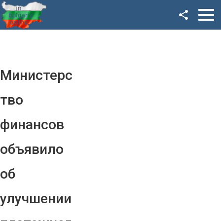
Facebook
Google+
Twitter
Министерс
YouTube
тво
Instagram
финансов
LinkedIn
объявило
VK
об
OK
улучшении