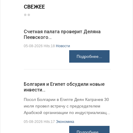
СВЕЖЕЕ
Счетная палата проверит Деляна
В Болгар
Пеевского…
по из…
05-08-2026 Hits:18
Новости
05-08-2026 H
Подробнее...
Болгария и Египет обсудили новые
К 205-ле
инвести…
поэтичес
05-08-2026 H
Посол Болгарии в Египте Деян Катрачев 30
июля провел встречу с председателем
Арабской организации по индустриализац...
05-08-2026 Hits:17
Экономика
Подробнее...