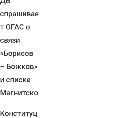
ДБ
спрашивае
т OFAC о
связи
«Борисов
– Божков»
и списке
Магнитско
Конституц