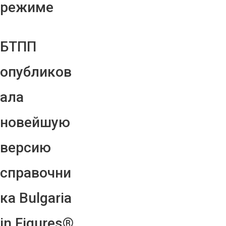
режиме
БТПП
опубликов
ала
новейшую
версию
справочни
ка Bulgaria
in Figures®