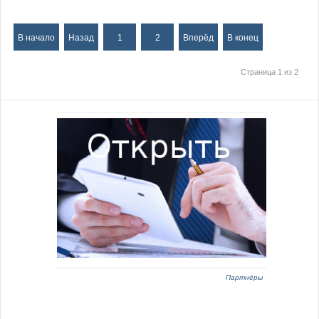
В начало
Назад
1
2
Вперёд
В конец
Страница 1 из 2
Партнёры