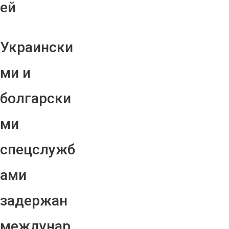
ей
Украински
ми и
болгарски
ми
спецслужб
ами
задержан
междунар