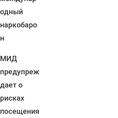
одный
наркобаро
н
МИД
предупреж
дает о
рисках
посещения