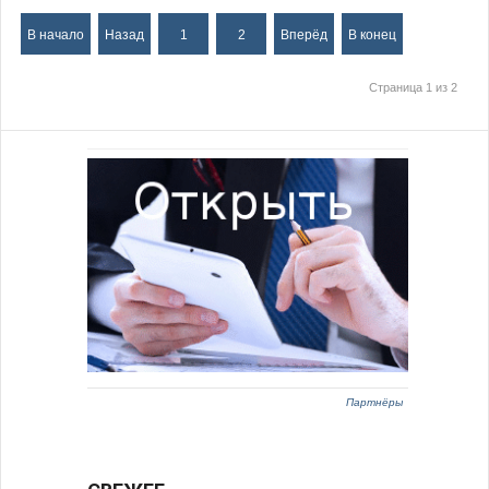
В начало
Назад
1
2
Вперёд
В конец
Страница 1 из 2
Партнёры