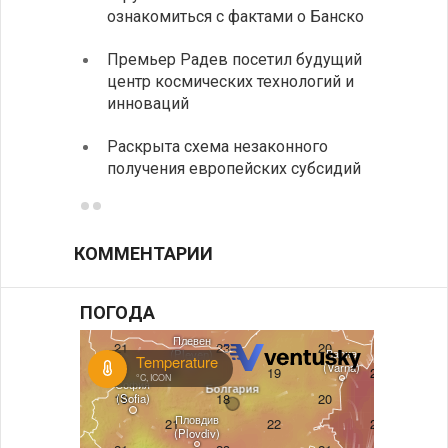
ознакомиться с фактами о Банско
На КП
Премьер Радев посетил будущий
движе
центр космических технологий и
Украи
инноваций
спецс
Раскрыта схема незаконного
между
получения европейских субсидий
КОММЕНТАРИИ
ПОГОДА