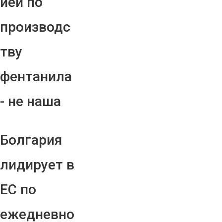
ией по
производс
тву
фентанила
- не наша
Болгария
лидирует в
ЕС по
ежедневно