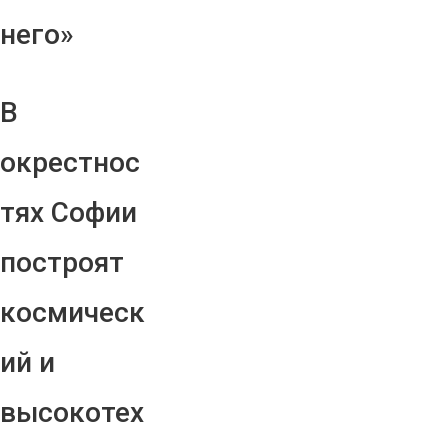
него»
В
окрестнос
тях Софии
построят
космическ
ий и
высокотех