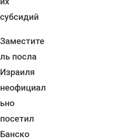
их
субсидий
Заместите
ль посла
Израиля
неофициал
ьно
посетил
Банско