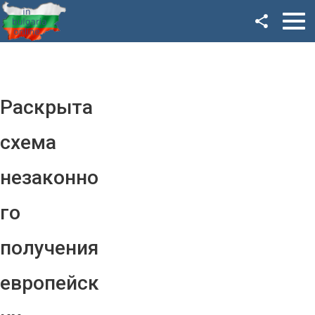
Facebook
Google+
Twitter
Раскрыта
YouTube
схема
Instagram
незаконно
LinkedIn
го
VK
получения
OK
европейск