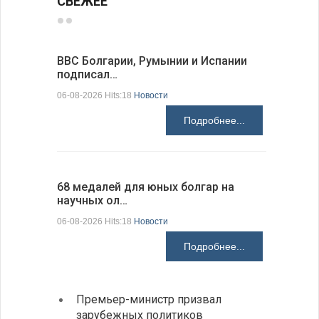
СВЕЖЕЕ
ВВС Болгарии, Румынии и Испании
Gallup: 
подписал…
также и…
06-08-2026 Hits:18
Новости
06-08-2026 H
Подробнее...
68 медалей для юных болгар на
Ледокол 
научных ол…
пришварт
06-08-2026 Hits:18
Новости
06-08-2026 H
Подробнее...
Премьер-министр призвал
Замес
зарубежных политиков
неофи