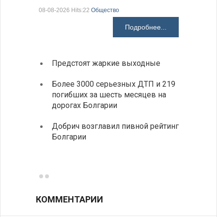
08-08-2026 Hits:22
Общество
08-08-2026 H
Подробнее...
Предстоят жаркие выходные
Первы
элект
Более 3000 серьезных ДТП и 219
готов
погибших за шесть месяцев на
дорогах Болгарии
«Севд
Болга
Добрич возглавил пивной рейтинг
Болгарии
Низки
фунда
возле
КОММЕНТАРИИ