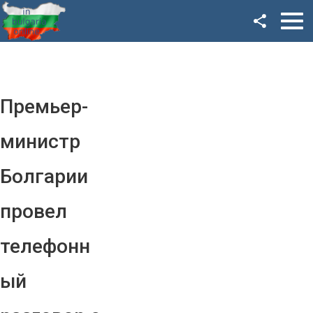
Facebook
Google+
Twitter
Премьер-
YouTube
министр
Instagram
Болгарии
LinkedIn
провел
VK
телефонн
OK
ый