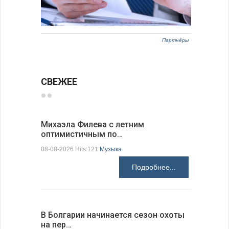
Партнёры
СВЕЖЕЕ
Михаэла Филева с летним
Новые пр
оптимистичным по…
средства
08-08-2026 Hits:121
Музыка
08-08-2026 H
Подробнее...
В Болгарии начинается сезон охоты
Горна-Ор
на пер…
предла…