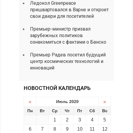
Ледокол Greenpeace
пришвартовался в Варне и откроет
свои двери для посетителей
Премьер-министр призвал
зарубежных политиков
ознакомиться с фактами о Банско
Премьер Радев посетил будущий
центр космических технологий и
инноваций
НОВОСТНОЙ КАЛЕНДАРЬ
«
Июль 2020
»
Пн
Вт
Ср
Чт
Пт
Сб
Вс
1
2
3
4
5
6
7
8
9
10
11
12