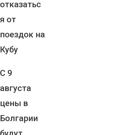
отказатьс
я от
поездок на
Кубу
С 9
августа
цены в
Болгарии
будут