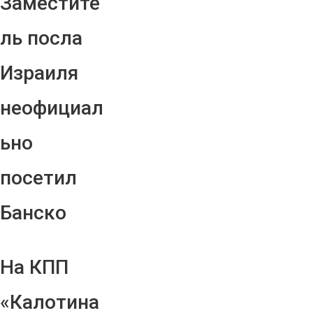
Заместите
ль посла
Израиля
неофициал
ьно
посетил
Банско
На КПП
«Калотина