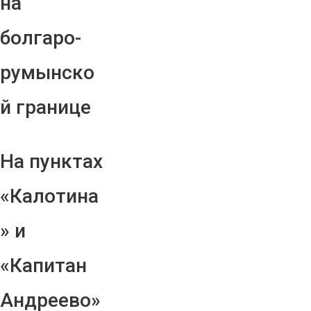
на
болгаро-
румынско
й границе
На пунктах
«Калотина
» и
«Капитан
Андреево»