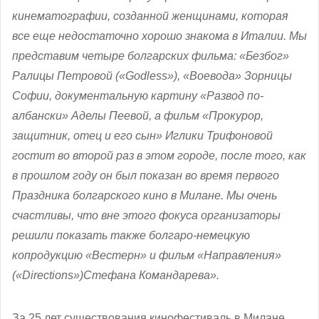
кинематографии, созданной женщинами, которая
все еще недостаточно хорошо знакома в Италии. Мы
представим четыре болгарских фильма: «Безбог»
Ралицы Петровой
(
«
Godless
»
)
, «Воевода» Зорницы
Софии, документальную картину «Развод по-
албански» Аделы Пеевой, а фильм «Прокурор,
защитник, отец и его сын» Иглики Трифоновой
гостит во второй раз в этом городе, после того, как
в прошлом году он был показан во время первого
Праздника болгарского кино в Милане. Мы очень
счастливы, что вне этого фокуса организаторы
решили показать также болгаро-немецкую
копродукцию «Вестерн» и фильм «Направления»
(
«Directions»
)
Стефана Командарева».
За 25 лет существования кинофестиваль в Милане