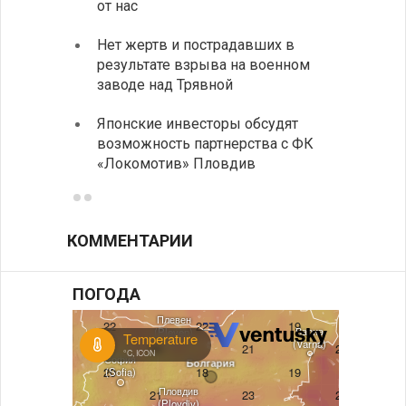
от нас
румын
Нет жертв и пострадавших в
На пу
результате взрыва на военном
Андре
заводе над Трявной
интен
Японские инвесторы обсудят
ИРЭ б
возможность партнерства с ФК
нехва
«Локомотив» Пловдив
работ
КОММЕНТАРИИ
ПОГОДА