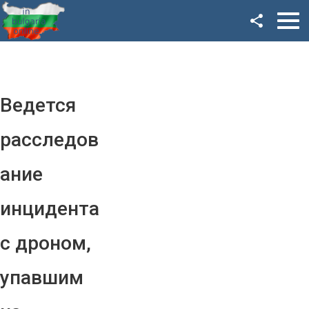
Facebook
Google+
Twitter
Ведется
YouTube
расследов
Instagram
ание
LinkedIn
инцидента
VK
с дроном,
OK
упавшим