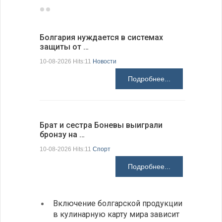
Болгария нуждается в системах
Прорыто 
защиты от …
дороги в
10-08-2026 Hits:11
Новости
10-08-2026 H
Подробнее...
Брат и сестра Боневы выиграли
Украина 
бронзу на …
расслед
10-08-2026 Hits:11
Спорт
10-08-2026 H
Подробнее...
Включение болгарской продукции
Ведет
в кулинарную карту мира зависит
с дро