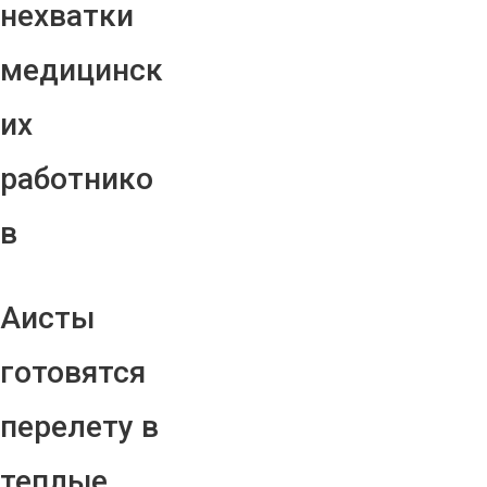
нехватки
медицинск
их
работнико
в
Аисты
готовятся
перелету в
теплые