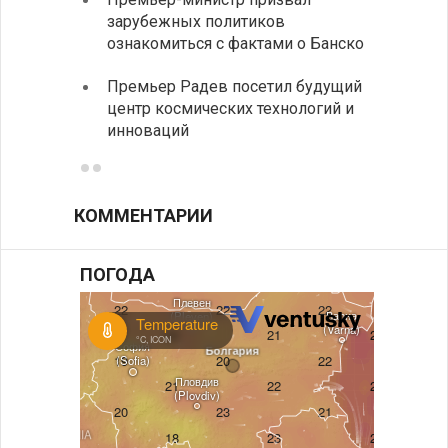
зарубежных политиков
На КП
ознакомиться с фактами о Банско
движе
Премьер Радев посетил будущий
центр космических технологий и
инноваций
КОММЕНТАРИИ
ПОГОДА