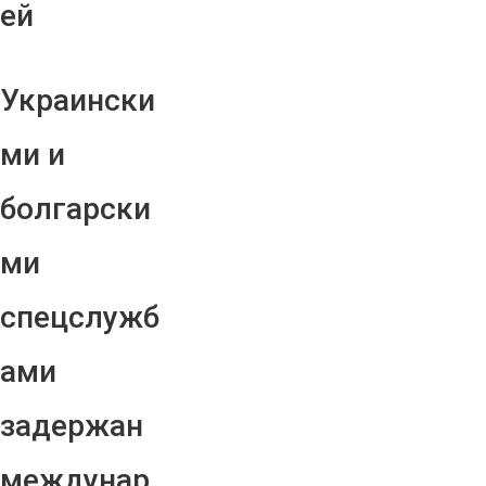
ей
Украински
ми и
болгарски
ми
спецслужб
ами
задержан
междунар