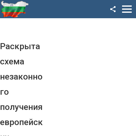
Facebook
Google+
Twitter
Раскрыта
YouTube
схема
Instagram
незаконно
LinkedIn
го
VK
получения
OK
европейск