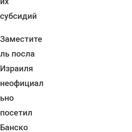
их
субсидий
Заместите
ль посла
Израиля
неофициал
ьно
посетил
Банско