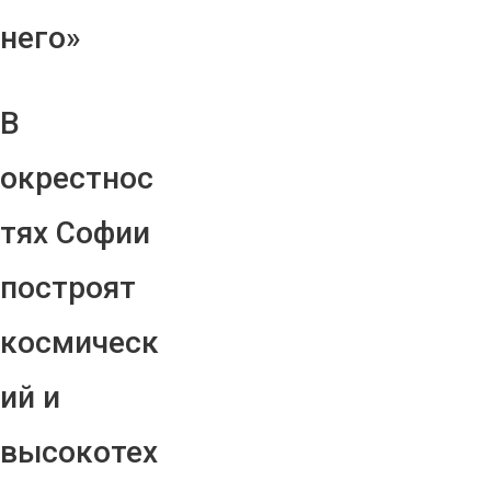
него»
В
окрестнос
тях Софии
построят
космическ
ий и
высокотех