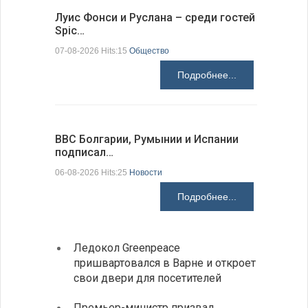
Луис Фонси и Руслана – среди гостей
68 медал
Spic…
научных 
07-08-2026 Hits:15
Общество
06-08-2026 H
Подробнее...
ВВС Болгарии, Румынии и Испании
Gallup: 
подписал…
также и…
06-08-2026 Hits:25
Новости
06-08-2026 H
Подробнее...
Ледокол Greenpeace
Раскр
пришвартовался в Варне и откроет
получ
свои двери для посетителей
Замес
Премьер-министр призвал
неофи