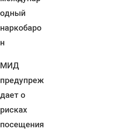
одный
наркобаро
н
МИД
предупреж
дает о
рисках
посещения