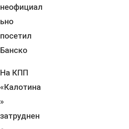
неофициал
ьно
посетил
Банско
На КПП
«Калотина
»
затруднен