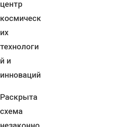
центр
космическ
их
технологи
й и
инноваций
Раскрыта
схема
незаконно