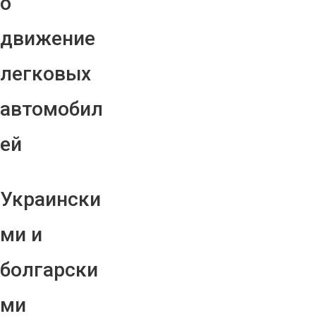
о
движение
легковых
автомобил
ей
Украински
ми и
болгарски
ми