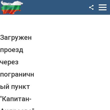
Facebook
Google+
Twitter
Загружен
YouTube
проезд
Instagram
через
LinkedIn
пограничн
VK
ый пункт
OK
"Капитан-