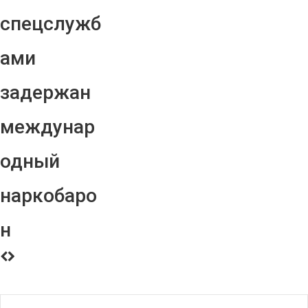
спецслужб
ами
задержан
междунар
одный
наркобаро
н