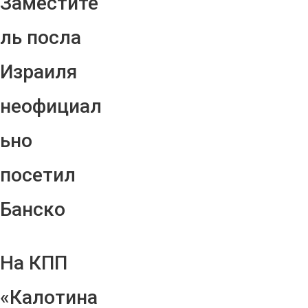
Заместите
ль посла
Израиля
неофициал
ьно
посетил
Банско
На КПП
«Калотина