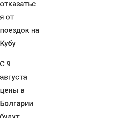
отказатьс
я от
поездок на
Кубу
С 9
августа
цены в
Болгарии
будут