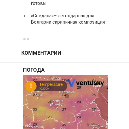
готовы
укреп
болга
«Севдана»– легендарная для
Болгарии скрипичная композиция
ИАБЗ 
своих
КОММЕНТАРИИ
ПОГОДА