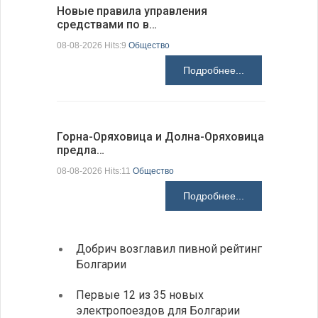
Новые правила управления
Предстоя
средствами по в…
07-08-2026 H
08-08-2026 Hits:9
Общество
Подробнее...
Более 30
Горна-Оряховица и Долна-Оряховица
погибших
предла…
07-08-2026 H
08-08-2026 Hits:11
Общество
Подробнее...
Добрич возглавил пивной рейтинг
Низки
Болгарии
фунда
возле
Первые 12 из 35 новых
электропоездов для Болгарии
Новый