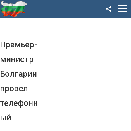
Facebook
Google+
Twitter
Премьер-
YouTube
министр
Instagram
Болгарии
LinkedIn
провел
VK
телефонн
OK
ый