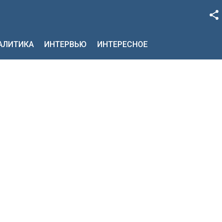
Facebook
НАЛИТИКА
ИНТЕРВЬЮ
ИНТЕРЕСНОЕ
Google+
Twitter
YouTube
Instagram
LinkedIn
VK
OK