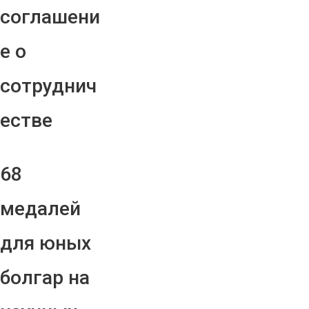
соглашени
е о
сотруднич
естве
68
медалей
для юных
болгар на