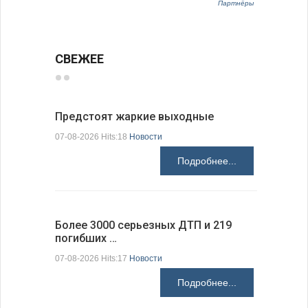
Партнёры
СВЕЖЕЕ
Предстоят жаркие выходные
Добрич в
Болгарии
07-08-2026 Hits:18
Новости
07-08-2026 H
Подробнее...
Более 3000 серьезных ДТП и 219
погибших …
Первые 1
электроп
07-08-2026 Hits:17
Новости
07-08-2026 H
Подробнее...