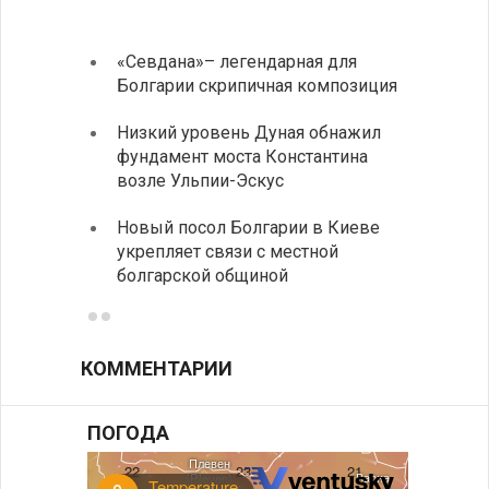
«Севдана»– легендарная для
ИАБЗ 
Болгарии скрипичная композиция
своих
Низкий уровень Дуная обнажил
Легко
фундамент моста Константина
в фин
возле Ульпии-Эскус
Расхо
Новый посол Болгарии в Киеве
вырос
укрепляет связи с местной
средн
болгарской общиной
КОММЕНТАРИИ
ПОГОДА