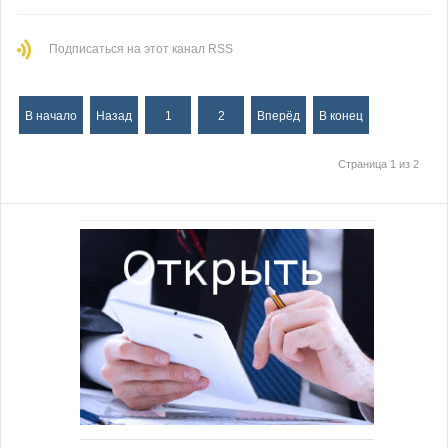
Подписаться на этот канал RSS
В начало
Назад
1
2
Вперёд
В конец
Страница 1 из 2