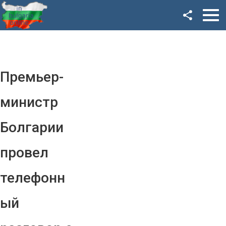
Facebook
Google+
Twitter
Премьер-
YouTube
министр
Instagram
Болгарии
LinkedIn
провел
VK
телефонн
OK
ый