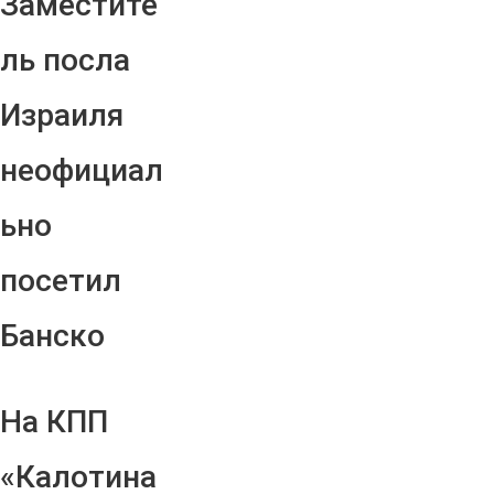
Заместите
ль посла
Израиля
неофициал
ьно
посетил
Банско
На КПП
«Калотина