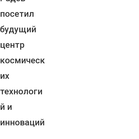
посетил
будущий
центр
космическ
их
технологи
й и
инноваций