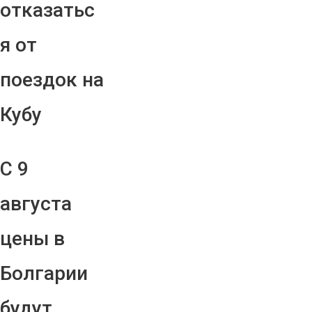
отказатьс
я от
поездок на
Кубу
С 9
августа
цены в
Болгарии
будут