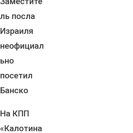
Заместите
ль посла
Израиля
неофициал
ьно
посетил
Банско
На КПП
«Калотина