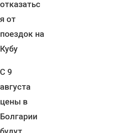
отказатьс
я от
поездок на
Кубу
С 9
августа
цены в
Болгарии
будут