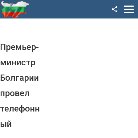
Facebook
Google+
Twitter
Премьер-
YouTube
министр
Instagram
Болгарии
LinkedIn
провел
VK
телефонн
OK
ый