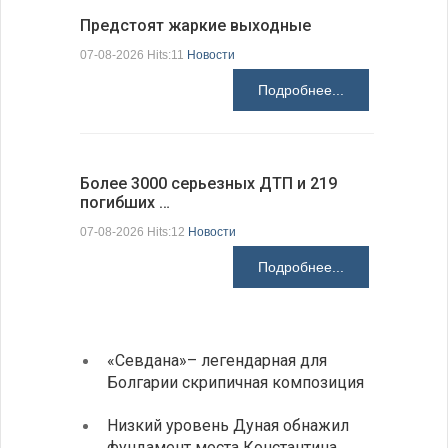
Предстоят жаркие выходные
Добрич в
Болгарии
07-08-2026 Hits:11
Новости
07-08-2026 H
Подробнее...
Более 3000 серьезных ДТП и 219
погибших …
Первые 1
электроп
07-08-2026 Hits:12
Новости
07-08-2026 H
Подробнее...
«Севдана»– легендарная для
ИАБЗ 
Болгарии скрипичная композиция
своих
Низкий уровень Дуная обнажил
Легко
фундамент моста Константина
в фин