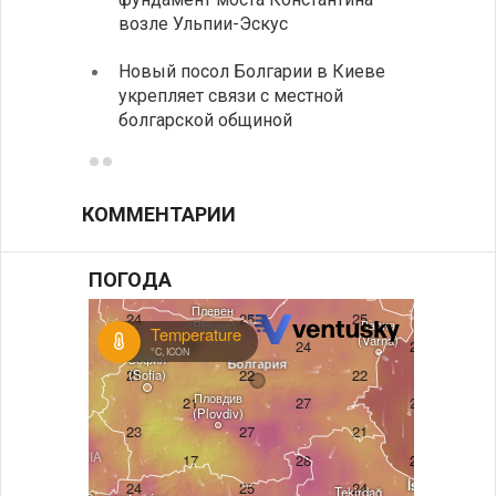
возле Ульпии-Эскус
Расхо
Новый посол Болгарии в Киеве
вырос
укрепляет связи с местной
средн
болгарской общиной
КОММЕНТАРИИ
ПОГОДА