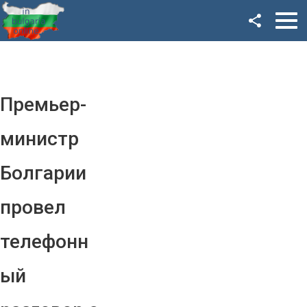
Facebook
Google+
Twitter
Премьер-
YouTube
министр
Instagram
Болгарии
LinkedIn
провел
VK
телефонн
OK
ый