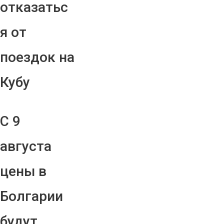
отказатьс
я от
поездок на
Кубу
С 9
августа
цены в
Болгарии
будут