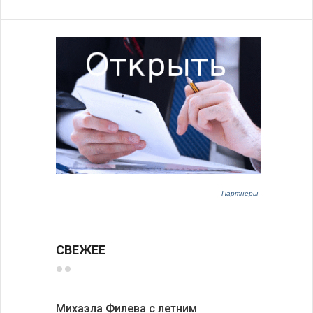
Партнёры
СВЕЖЕЕ
Михаэла Филева с летним
Новые пр