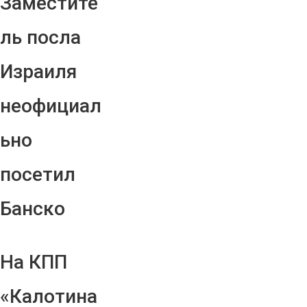
Заместите
ль посла
Израиля
неофициал
ьно
посетил
Банско
На КПП
«Калотина