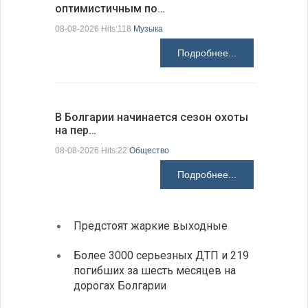
оптимистичным по…
средства
08-08-2026 Hits:118
Музыка
08-08-2026 H
Подробнее...
В Болгарии начинается сезон охоты
Горна-Ор
на пер…
предла…
08-08-2026 Hits:22
Общество
08-08-2026 H
Подробнее...
Предстоят жаркие выходные
Первы
элект
Более 3000 серьезных ДТП и 219
готов
погибших за шесть месяцев на
дорогах Болгарии
«Севд
Болга