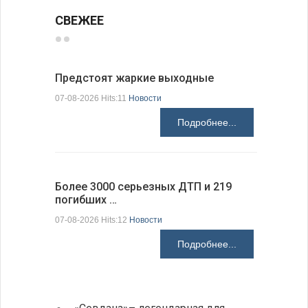
СВЕЖЕЕ
Предстоят жаркие выходные
Добрич в
Болгарии
07-08-2026 Hits:11
Новости
07-08-2026 H
Подробнее...
Более 3000 серьезных ДТП и 219
погибших …
Первые 1
электроп
07-08-2026 Hits:12
Новости
07-08-2026 H
Подробнее...