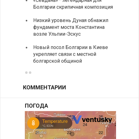
«Севдана»– легендарная для
ИАБЗ 
Болгарии скрипичная композиция
своих
Низкий уровень Дуная обнажил
Легко
фундамент моста Константина
в фин
возле Ульпии-Эскус
Расхо
Новый посол Болгарии в Киеве
вырос
укрепляет связи с местной
средн
болгарской общиной
КОММЕНТАРИИ
ПОГОДА