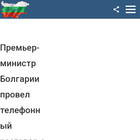
Facebook
Google+
Twitter
Премьер-
YouTube
министр
Instagram
Болгарии
LinkedIn
провел
VK
телефонн
OK
ый