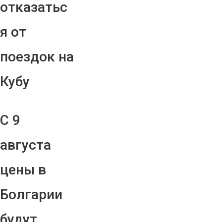
отказатьс
я от
поездок на
Кубу
С 9
августа
цены в
Болгарии
будут