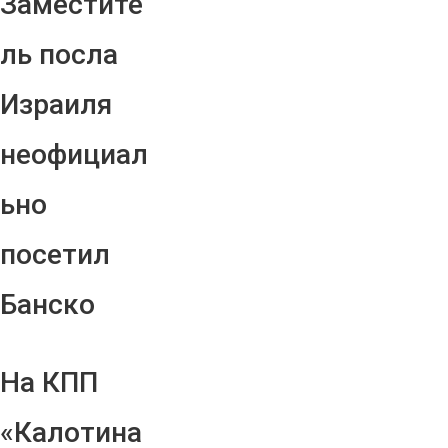
Заместите
ль посла
Израиля
неофициал
ьно
посетил
Банско
На КПП
«Калотина