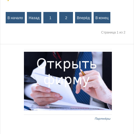
В начало
Назад
1
2
Вперёд
В конец
Страница 1 из 2
Партнёры