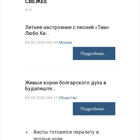
СВЕЖЕЕ
Летнее настроение с песней «Там»
«Забытые
Любо Ки…
через 6…
09-08-2026 Hits:48
Музыка
09-08-2026 H
Подробнее...
Живые корни болгарского духа в
Письма в
Будапеште…
09-08-2026 H
09-08-2026 Hits:17
Общество
Подробнее...
Аисты готовятся перелету в
В Бол
теплые края
охоты