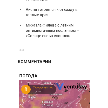
Аисты готовятся к отъезду в
Новые
теплые края
средс
Михаэла Филева с летним
Горна
оптимистичным посланием –
Оряхо
«Солнце снова взошло»
предл
музее
КОММЕНТАРИИ
ПОГОДА