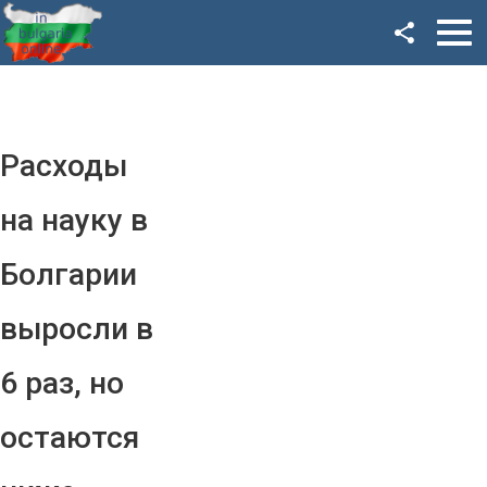
Facebook
Google+
Twitter
Расходы
YouTube
на науку в
Instagram
Болгарии
LinkedIn
выросли в
VK
6 раз, но
OK
остаются