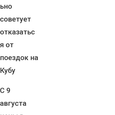
ьно
советует
отказатьс
я от
поездок на
Кубу
С 9
августа