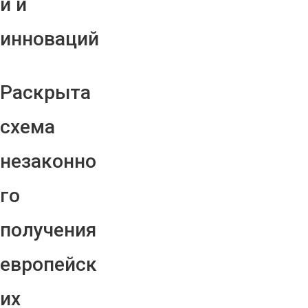
й и
инноваций
Раскрыта
схема
незаконно
го
получения
европейск
их