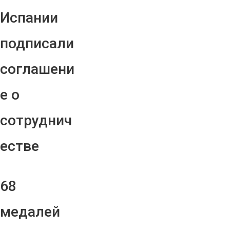
Испании
подписали
соглашени
е о
сотруднич
естве
68
медалей