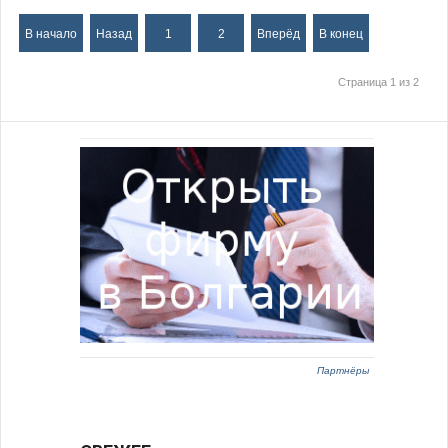
В начало
Назад
1
2
Вперёд
В конец
Страница 1 из 2
Партнёры