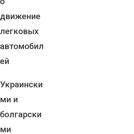
о
движение
легковых
автомобил
ей
Украински
ми и
болгарски
ми