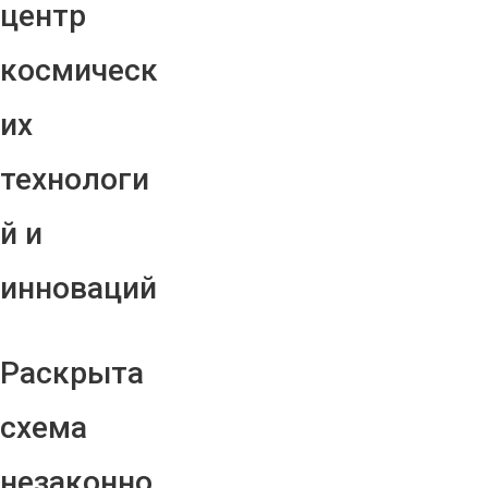
центр
космическ
их
технологи
й и
инноваций
Раскрыта
схема
незаконно