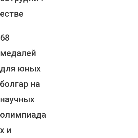
естве
68
медалей
для юных
болгар на
научных
олимпиада
х и