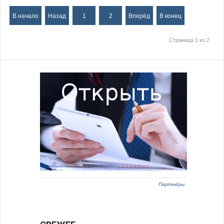
В начало
Назад
1
2
Вперёд
В конец
Страница 1 из 2
Партнёры