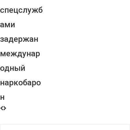
спецслужб
ами
задержан
междунар
одный
наркобаро
н