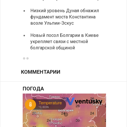
Низкий уровень Дуная обнажил
Легко
фундамент моста Константина
в фин
возле Ульпии-Эскус
Расхо
Новый посол Болгарии в Киеве
вырос
укрепляет связи с местной
средн
болгарской общиной
КОММЕНТАРИИ
ПОГОДА