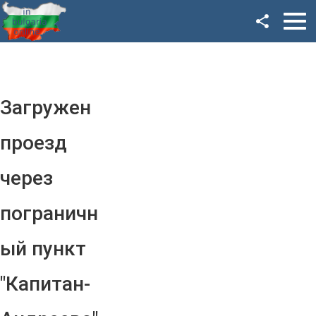
Facebook
Google+
Twitter
Загружен
YouTube
проезд
Instagram
через
LinkedIn
пограничн
VK
ый пункт
OK
"Капитан-