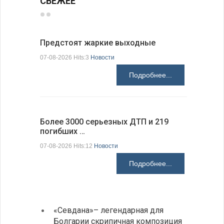
СВЕЖЕЕ
Предстоят жаркие выходные
Добрич в
Болгарии
07-08-2026 Hits:3
Новости
07-08-2026 H
Подробнее...
Более 3000 серьезных ДТП и 219
погибших …
Первые 1
электроп
07-08-2026 Hits:12
Новости
07-08-2026 H
Подробнее...
«Севдана»– легендарная для
ИАБЗ 
Болгарии скрипичная композиция
своих