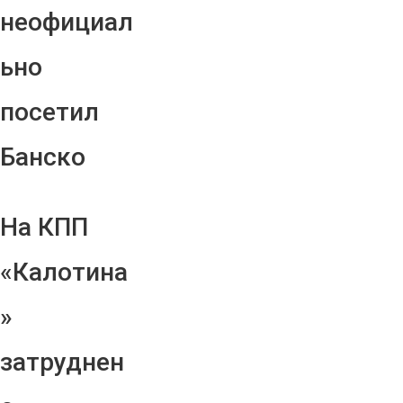
неофициал
ьно
посетил
Банско
На КПП
«Калотина
»
затруднен