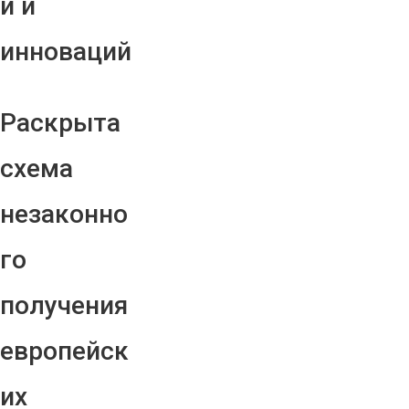
й и
инноваций
Раскрыта
схема
незаконно
го
получения
европейск
их