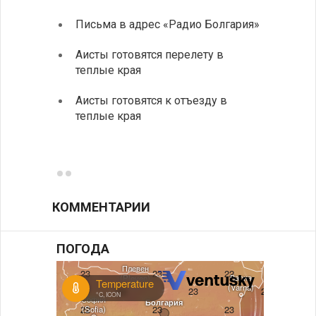
Письма в адрес «Радио Болгария»
Михаэ
оптим
Аисты готовятся перелету в
«Солн
теплые края
В Бол
Аисты готовятся к отъезду в
охоты
теплые края
Новые
средс
КОММЕНТАРИИ
ПОГОДА