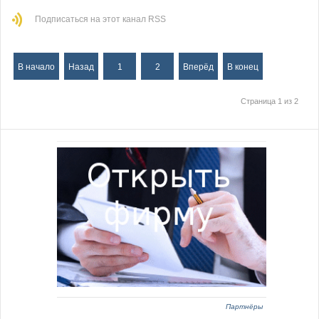
Подписаться на этот канал RSS
В начало
Назад
1
2
Вперёд
В конец
Страница 1 из 2
Партнёры