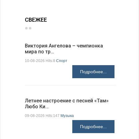
СВЕЖЕЕ
Виктория Ангелова – чемпионка
Живые ко
мира по тр…
Будапеш
10-08-2026 Hits:8
Спорт
09-08-2026 H
Подробнее...
Летнее настроение с песней «Там»
«Забытые
Любо Ки…
через 6…
09-08-2026 Hits:147
Музыка
09-08-2026 H
Подробнее...