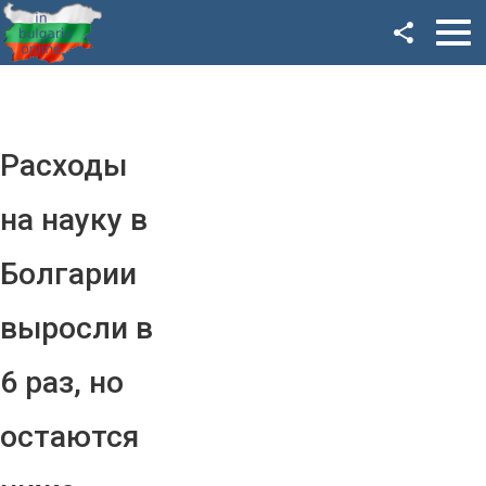
Facebook
Google+
Twitter
Расходы
YouTube
на науку в
Instagram
Болгарии
LinkedIn
выросли в
VK
6 раз, но
OK
остаются