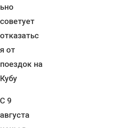
ьно
советует
отказатьс
я от
поездок на
Кубу
С 9
августа