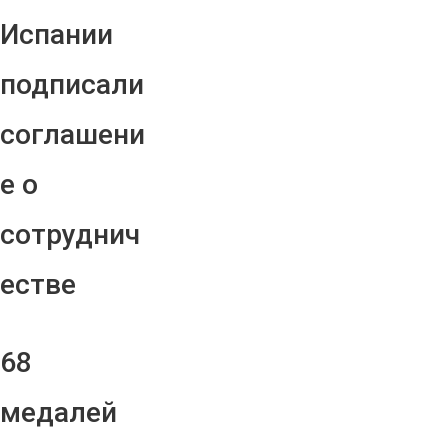
Испании
подписали
соглашени
е о
сотруднич
естве
68
медалей