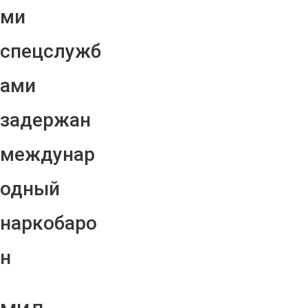
ми
спецслужб
ами
задержан
междунар
одный
наркобаро
н