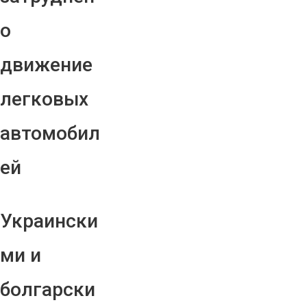
о
движение
легковых
автомобил
ей
Украински
ми и
болгарски