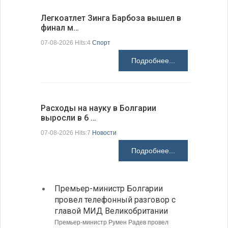
Легкоатлет Зинга Барбоза вышел в
По-сосед
финал м…
адресо…
07-08-2026 Hits:4
Спорт
07-08-2026 H
Подробнее...
Расходы на науку в Болгарии
У Болгар
выросли в 6 …
мощности
07-08-2026 Hits:7
Новости
07-08-2026 H
Подробнее...
Премьер-министр Болгарии
Загру
провел телефонный разговор с
погра
главой МИД Великобритании
Андре
Премьер-министр Румен Радев провел
Интенси