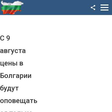
Facebook
Google+
Twitter
С 9
YouTube
августа
Instagram
цены в
LinkedIn
Болгарии
VK
будут
OK
оповещать