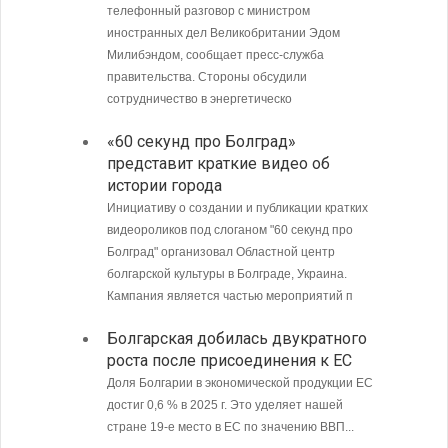
телефонный разговор с министром
пограни
иностранных дел Великобритании Эдом
Андреев
Милибэндом, сообщает пресс-служба
направл
правительства. Стороны обсудили
полиции
сотрудничество в энергетическо
МИД Б
«60 секунд про Болград»
совет
представит краткие видео об
Кубу
истории города
Министе
Инициативу о создании и публикации кратких
Болгари
видеороликов под слоганом "60 секунд про
предпри
Болград" организовал Областной центр
в том ч
болгарской культуры в Болграде, Украина.
ситуаци
Кампания является частью мероприятий п
С 9 а
Болгарская добилась двукратного
опове
роста после присоединения к ЕС
Доля Болгарии в экономической продукции ЕС
достиг 0,6 % в 2025 г. Это уделяет нашей
стране 19-е место в ЕС по значению ВВП...