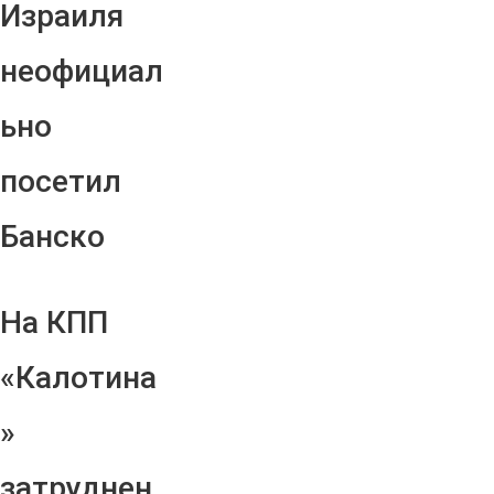
Израиля
неофициал
ьно
посетил
Банско
На КПП
«Калотина
»
затруднен