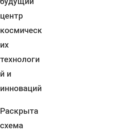
будущий
центр
космическ
их
технологи
й и
инноваций
Раскрыта
схема