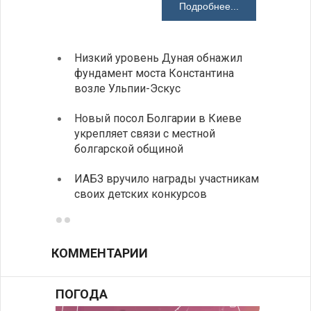
Подробнее...
Низкий уровень Дуная обнажил
Легко
фундамент моста Константина
в фин
возле Ульпии-Эскус
Расхо
Новый посол Болгарии в Киеве
вырос
укрепляет связи с местной
средн
болгарской общиной
По-со
ИАБЗ вручило награды участникам
балка
своих детских конкурсов
КОММЕНТАРИИ
ПОГОДА