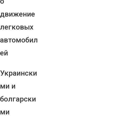
о
движение
легковых
автомобил
ей
Украински
ми и
болгарски
ми