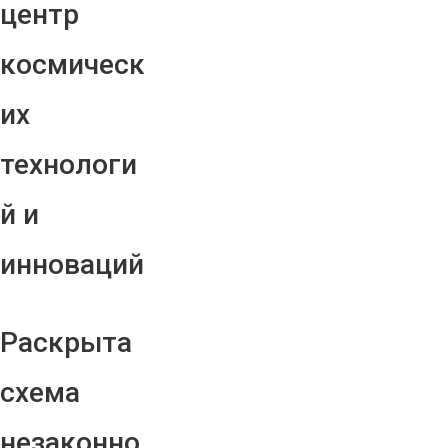
центр
космическ
их
технологи
й и
инноваций
Раскрыта
схема
незаконно