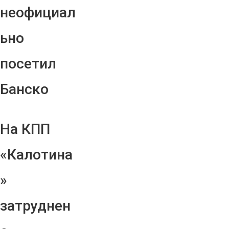
неофициал
ьно
посетил
Банско
На КПП
«Калотина
»
затруднен