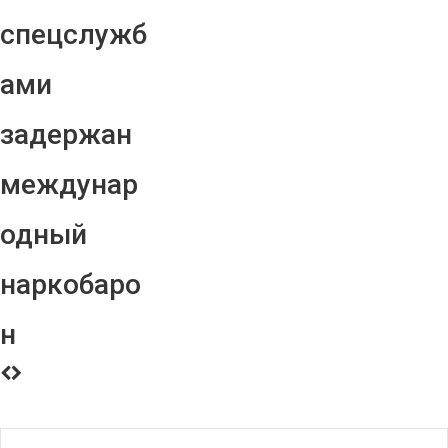
спецслужб
ами
задержан
междунар
одный
наркобаро
н