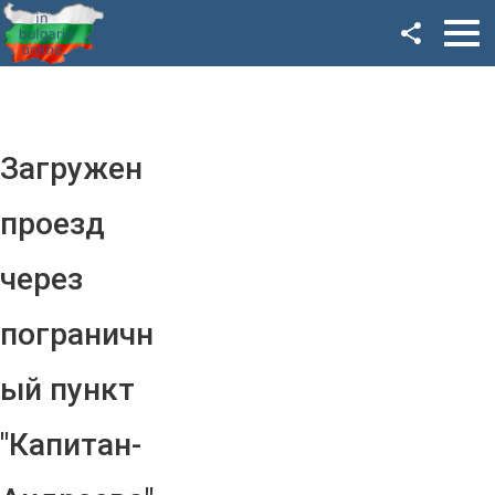
Facebook
Google+
Twitter
Загружен
YouTube
проезд
Instagram
через
LinkedIn
пограничн
VK
ый пункт
OK
"Капитан-