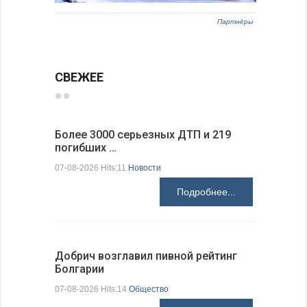
Партнёры
СВЕЖЕЕ
Более 3000 серьезных ДТП и 219
Первые 1
погибших …
электроп
07-08-2026 Hits:11
Новости
07-08-2026 H
Подробнее...
Добрич возглавил пивной рейтинг
«Севдана
Болгарии
Болгарии
07-08-2026 Hits:14
Общество
07-08-2026 H