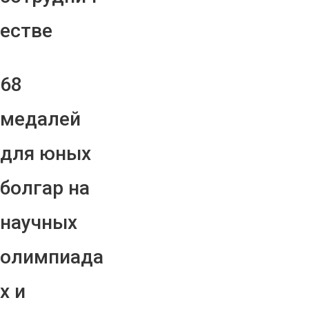
естве
68
медалей
для юных
болгар на
научных
олимпиада
х и