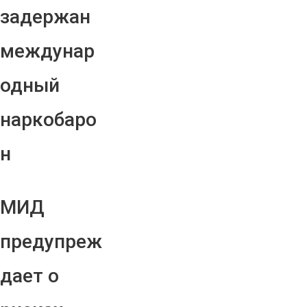
задержан
междунар
одный
наркобаро
н
МИД
предупреж
дает о