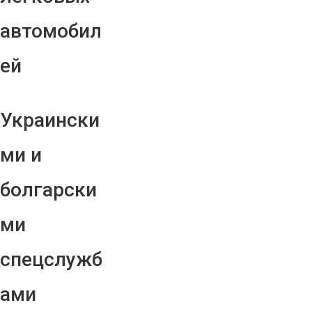
автомобил
ей
Украински
ми и
болгарски
ми
спецслужб
ами