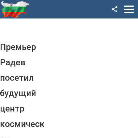
Facebook
Google+
Twitter
Премьер
YouTube
Радев
Instagram
посетил
LinkedIn
будущий
VK
центр
OK
космическ