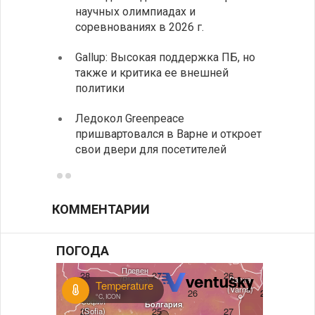
научных олимпиадах и
заруб
соревнованиях в 2026 г.
ознак
Gallup: Высокая поддержка ПБ, но
Премь
также и критика ее внешней
центр
политики
иннов
Ледокол Greenpeace
Раскр
пришвартовался в Варне и откроет
получ
свои двери для посетителей
КОММЕНТАРИИ
ПОГОДА