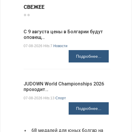
СВЕЖЕЕ
С 9 августа цены в Болгарии будут
Луис Фон
оповещ…
Spic…
07-08-2026 Hits:7
Новости
07-08-2026 H
Подробнее...
JUDOWN World Championships 2026
ВВС Болг
проходит…
подписа
07-08-2026 Hits:13
Спорт
06-08-2026 H
Подробнее...
68 медалей для юных болгар на
Премь