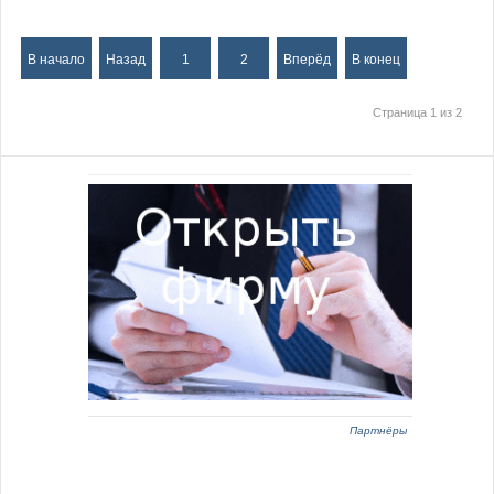
В начало
Назад
1
2
Вперёд
В конец
Страница 1 из 2
Партнёры