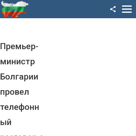
Facebook
Google+
Twitter
Премьер-
YouTube
министр
Instagram
Болгарии
LinkedIn
провел
VK
телефонн
OK
ый