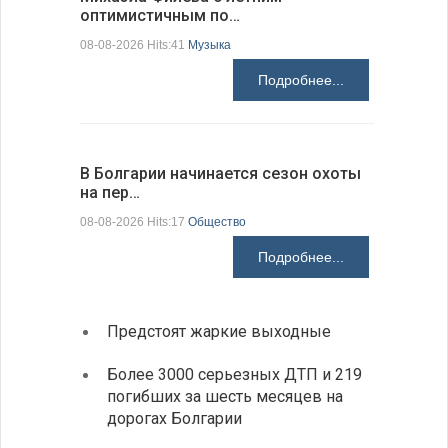
оптимистичным по…
средства
08-08-2026 Hits:41
Музыка
08-08-2026 H
Подробнее...
В Болгарии начинается сезон охоты
Горна-Ор
на пер…
предла…
08-08-2026 Hits:17
Общество
08-08-2026 H
Подробнее...
Предстоят жаркие выходные
Первы
элект
Более 3000 серьезных ДТП и 219
готов
погибших за шесть месяцев на
дорогах Болгарии
«Севд
Болга