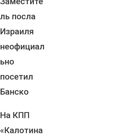
Заместите
ль посла
Израиля
неофициал
ьно
посетил
Банско
На КПП
«Калотина