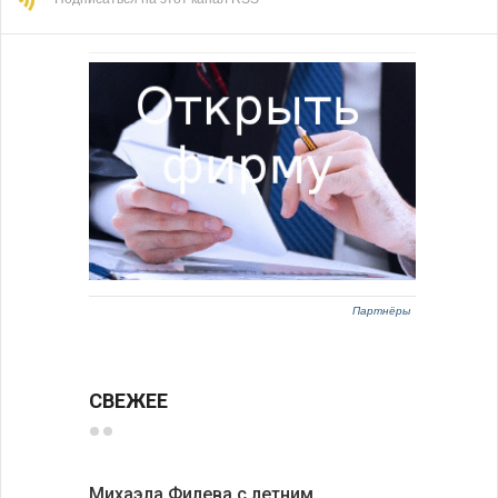
Партнёры
СВЕЖЕЕ
Михаэла Филева с летним
Новые пр