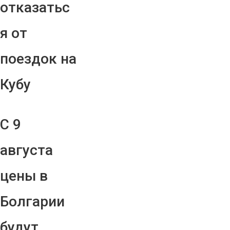
отказатьс
я от
поездок на
Кубу
С 9
августа
цены в
Болгарии
будут