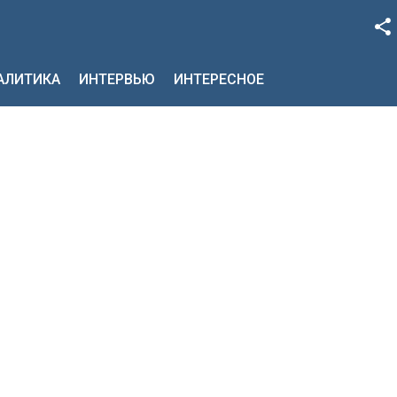
Facebook
НАЛИТИКА
ИНТЕРВЬЮ
ИНТЕРЕСНОЕ
Google+
Twitter
YouTube
Instagram
LinkedIn
VK
OK