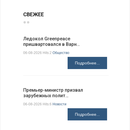
СВЕЖЕЕ
Ледокол Greenpeace
Премьер 
пришвартовался в Варн…
центр ко
06-08-2026 Hits:2
Общество
06-08-2026 H
Подробнее...
Премьер-министр призвал
Раскрыта
зарубежных полит…
получени
06-08-2026 Hits:6
Новости
06-08-2026 H
Подробнее...