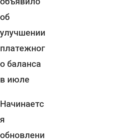
объявило
об
улучшении
платежног
о баланса
в июле
Начинаетс
я
обновлени