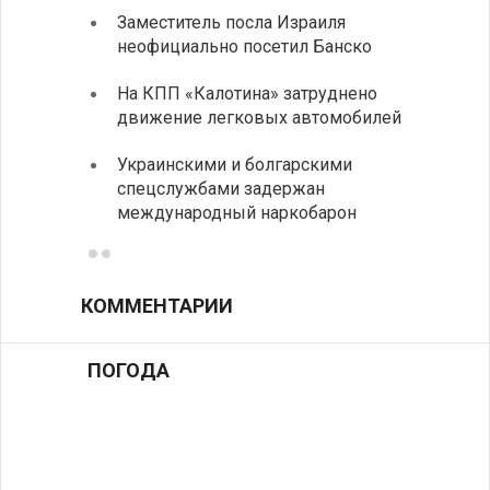
Заместитель посла Израиля
МИД п
неофициально посетил Банско
посещ
На КПП «Калотина» затруднено
Прави
движение легковых автомобилей
парла
на эк
Украинскими и болгарскими
спецслужбами задержан
Между
международный наркобарон
вызов
КОММЕНТАРИИ
ПОГОДА