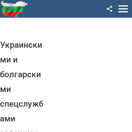
Facebook
Google+
Twitter
Украински
YouTube
ми и
Instagram
болгарски
LinkedIn
ми
VK
спецслужб
OK
ами