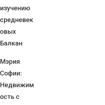
изучению
средневек
овых
Балкан
Мэрия
Софии:
Недвижим
ость с