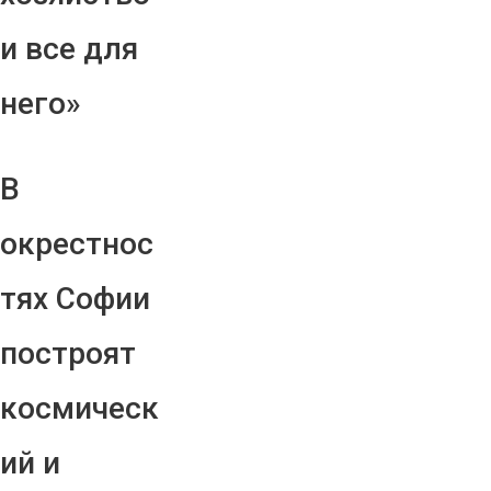
и все для
него»
В
окрестнос
тях Софии
построят
космическ
ий и