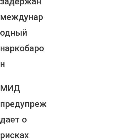
задержан
междунар
одный
наркобаро
н
МИД
предупреж
дает о
рисках