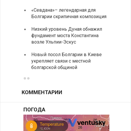
«Севдана»– легендарная для
ИАБЗ 
Болгарии скрипичная композиция
своих
Низкий уровень Дуная обнажил
Легко
фундамент моста Константина
в фин
возле Ульпии-Эскус
Расхо
Новый посол Болгарии в Киеве
вырос
укрепляет связи с местной
средн
болгарской общиной
КОММЕНТАРИИ
ПОГОДА