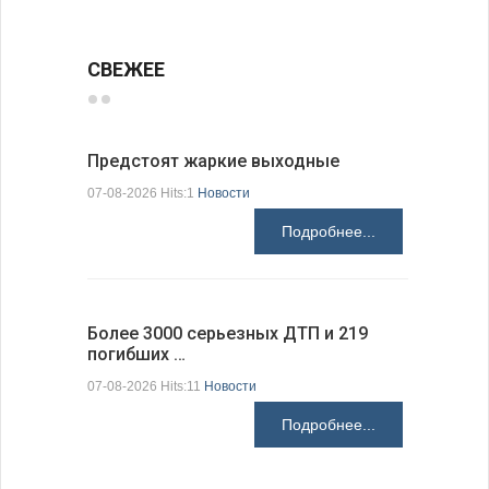
СВЕЖЕЕ
Предстоят жаркие выходные
Добрич в
Болгарии
07-08-2026 Hits:1
Новости
07-08-2026 H
Подробнее...
Более 3000 серьезных ДТП и 219
погибших …
Первые 1
электроп
07-08-2026 Hits:11
Новости
07-08-2026 H
Подробнее...