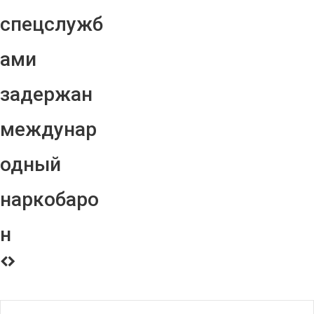
спецслужб
ами
задержан
междунар
одный
наркобаро
н