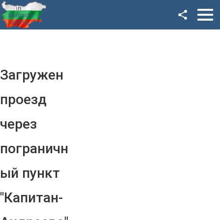
Facebook
Google+
Twitter
Загружен
YouTube
проезд
Instagram
через
LinkedIn
пограничн
VK
ый пункт
OK
"Капитан-