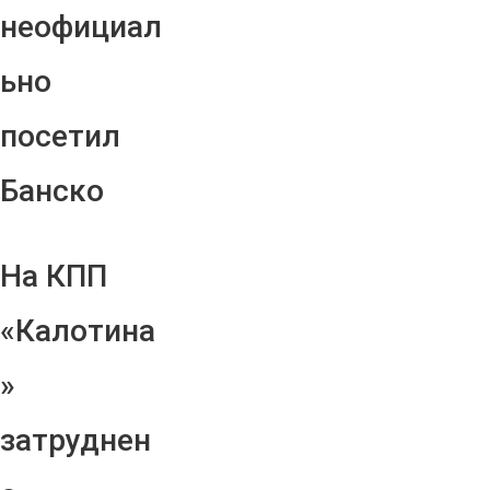
неофициал
ьно
посетил
Банско
На КПП
«Калотина
»
затруднен