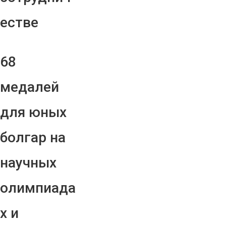
естве
68
медалей
для юных
болгар на
научных
олимпиада
х и