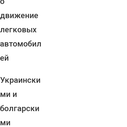
о
движение
легковых
автомобил
ей
Украински
ми и
болгарски
ми