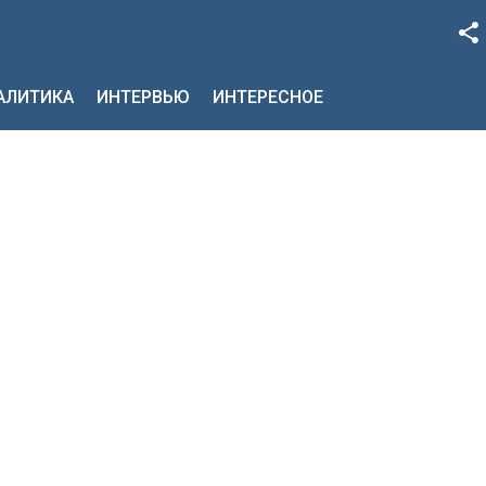
Facebook
НАЛИТИКА
ИНТЕРВЬЮ
ИНТЕРЕСНОЕ
Google+
Twitter
YouTube
Instagram
LinkedIn
VK
OK