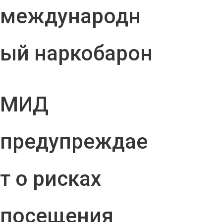
международн
ый наркобарон
МИД
предупреждае
т о рисках
посещения