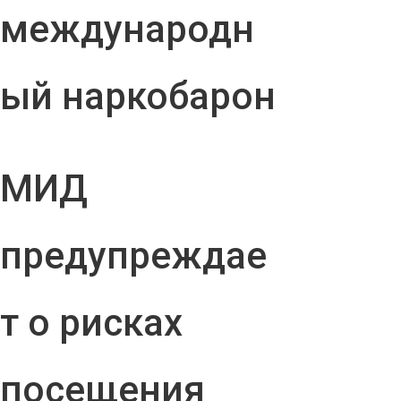
международн
ый наркобарон
МИД
предупреждае
т о рисках
посещения