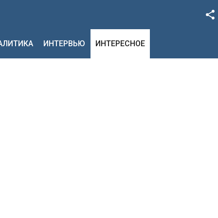
Facebook
НАЛИТИКА
ИНТЕРВЬЮ
ИНТЕРЕСНОЕ
Google+
Twitter
YouTube
Instagram
LinkedIn
VK
OK