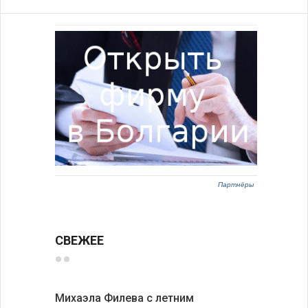
Партнёры
СВЕЖЕЕ
Михаэла Филева с летним
Новые пр