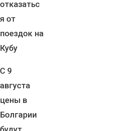
отказатьс
я от
поездок на
Кубу
С 9
августа
цены в
Болгарии
будут