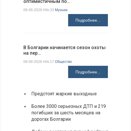
оптимистичным по…
средства
08-08-2026 Hits:33
Музыка
08-08-2026 H
Подробнее...
В Болгарии начинается сезон охоты
Горна-Ор
на пер…
предла…
08-08-2026 Hits:17
Общество
08-08-2026 H
Подробнее...
Предстоят жаркие выходные
Первы
элект
Более 3000 серьезных ДТП и 219
готов
погибших за шесть месяцев на
дорогах Болгарии
«Севд
Болга