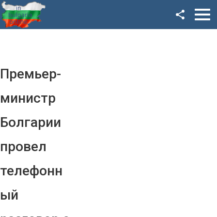
Facebook
Google+
Twitter
Премьер-
YouTube
министр
Instagram
Болгарии
LinkedIn
провел
VK
телефонн
OK
ый