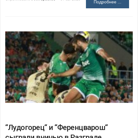
Подробнее ...
“Лудогорец“ и “Ференцварош“
сыграли вничью в Разграде