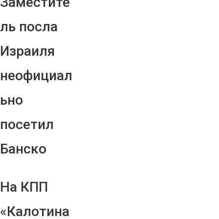
Заместите
ль посла
Израиля
неофициал
ьно
посетил
Банско
На КПП
«Калотина