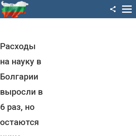
Facebook
Google+
Twitter
Расходы
YouTube
на науку в
Instagram
Болгарии
LinkedIn
выросли в
VK
6 раз, но
OK
остаются