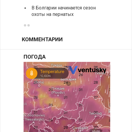
музее
В Болгарии начинается сезон
охоты на пернатых
Предс
КОММЕНТАРИИ
ПОГОДА