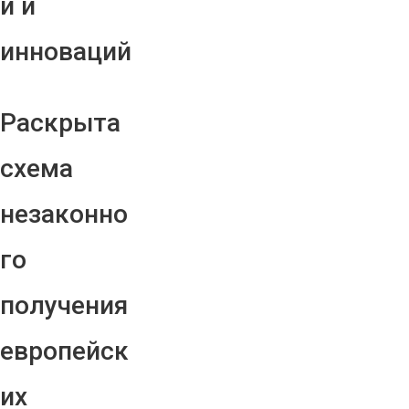
й и
инноваций
Раскрыта
схема
незаконно
го
получения
европейск
их