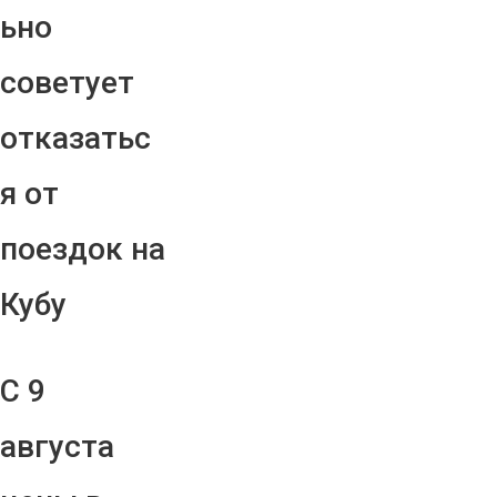
ьно
советует
отказатьс
я от
поездок на
Кубу
С 9
августа