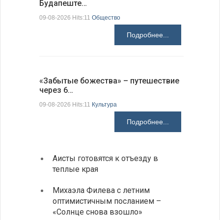
Будапеште…
09-08-2026 H
09-08-2026 Hits:11
Общество
Подробнее...
Аисты го
«Забытые божества» – путешествие
края
через 6…
09-08-2026 H
09-08-2026 Hits:11
Культура
Подробнее...
Аисты готовятся к отъезду в
Новые
теплые края
средс
Михаэла Филева с летним
Горна
оптимистичным посланием –
Оряхо
«Солнце снова взошло»
предл