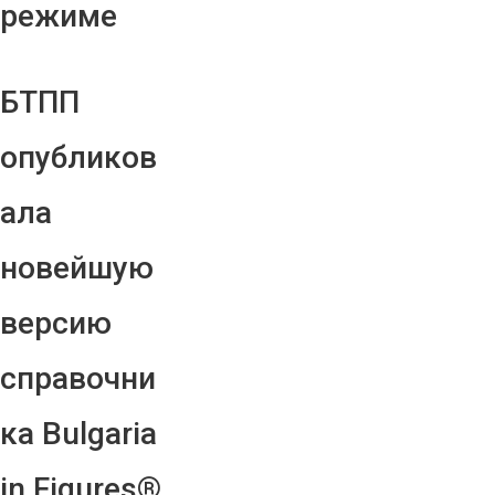
режиме
БТПП
опубликов
ала
новейшую
версию
справочни
ка Bulgaria
in Figures®