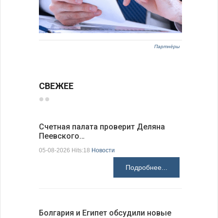
Партнёры
СВЕЖЕЕ
Счетная палата проверит Деляна
В Болгар
Пеевского…
по из…
05-08-2026 Hits:18
Новости
05-08-2026 H
Подробнее...
Болгария и Египет обсудили новые
К 205-ле