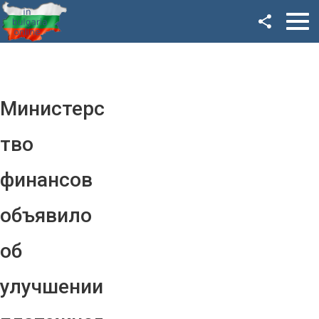
Facebook
Google+
Twitter
Министерс
YouTube
тво
Instagram
финансов
LinkedIn
объявило
VK
об
OK
улучшении