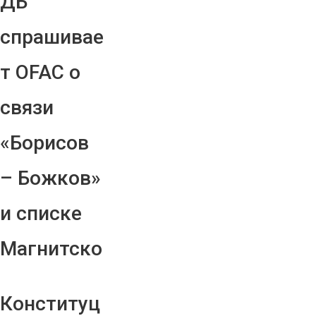
ДБ
спрашивае
т OFAC о
связи
«Борисов
– Божков»
и списке
Магнитско
Конституц