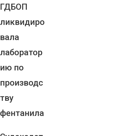
ГДБОП
ликвидиро
вала
лаборатор
ию по
производс
тву
фентанила