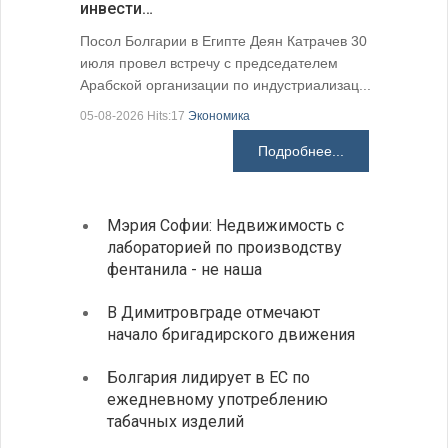
инвести…
поэтичес
05-08-2026 H
Посол Болгарии в Египте Деян Катрачев 30
июля провел встречу с председателем
Арабской организации по индустриализац...
05-08-2026 Hits:17
Экономика
Подробнее...
Мэрия Софии: Недвижимость с
София
лабораторией по производству
все ф
фентанила - не наша
Минис
В Димитровграде отмечают
об ул
начало бригадирского движения
в июл
Болгария лидирует в ЕС по
Начин
ежедневному употреблению
комп
табачных изделий