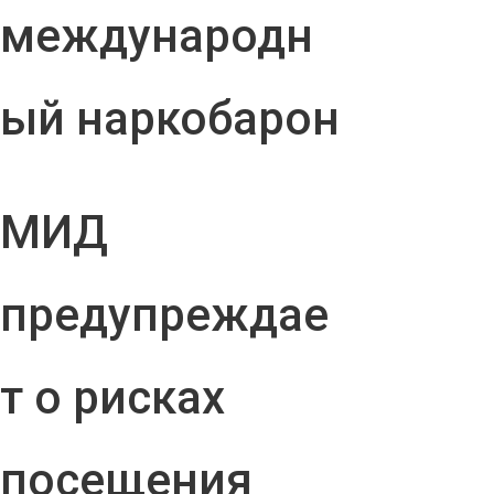
международн
ый наркобарон
МИД
предупреждае
т о рисках
посещения