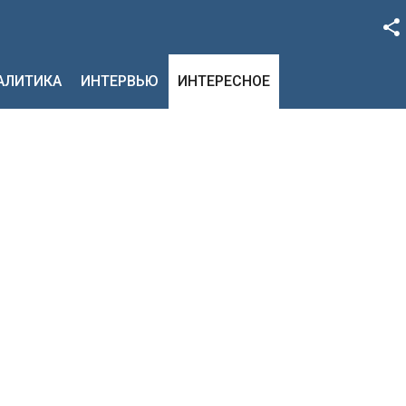
Facebook
НАЛИТИКА
ИНТЕРВЬЮ
ИНТЕРЕСНОЕ
Google+
Twitter
YouTube
Instagram
LinkedIn
VK
OK